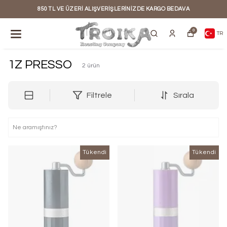
850 TL VE ÜZERI ALIŞVERIŞLERINIZDE KARGO BEDAVA
0
TR
1Z PRESSO
2
ürün
Filtrele
Sırala
Tükendi
Tükendi