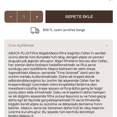
SEPETE EKLE
850 TL üzeri ücretsiz kargo
Ürün Açıklaması
ABACA PLUS Filtre KağıdıAbaca filtre kağıtları Cafec’in sembol
ürünü olarak tüm dünyada hızlı akışı, dengeli yapısı ve çevreci
oluşuyla çok popüler olmuştur. Kağıt filtrelerin öncüsü olan Cafec,
her zaman daha fazlasını hedeflemektedir ve Plus serisi
sunduğu yeni özelliklerle Abaca kalitesini bir adım öteye
taşımaktadır.Abaca+ serisinde ”Fine Grained” isimli yeni bir
üretim metodu kullanılmaktadır. Daha sık krepeli olarak
adlandırabileceğimiz bu üretim tipi sayesinde Cafec her bir
krepenin(kağıt üzerindeki mikro kırışıklıklar) birbirine olan
mesafesini azaltıp, krepe sayısını arttırıp daha geniş bir kağıt
yüzey alanı elde etmektedir. Doku ve krepelerin daha homojen
ve sık dağılımı sayesinde filtre yüzeyi boyunca su ve hava geçişi
daha eşit bir biçimde gerçekleşmektedir.TH serisi filtrelerde
kağıdın kendi yapısı su süzülme ve dolayısıyla demleme hızını
belirler. Abaca+ serisi ise tamamen daha hızlı bir akış tasarımı
üzerine kurulmuştur. Bu sayede tüm kontrolü baristaya
bırakır.Abaca+ fi